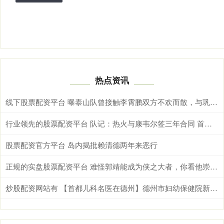
热点资讯
线下股票配资平台 曝泰山队曾接触李霄鹏双方不欢而散，与巩晓彬不回山东男篮很相似
行业领先的股票配资平台 队记：热火与康韦尔签三年合同 首年年薪130万&第三年球队选项
股票配资官方平台 岛内揭批赖清德两年来恶行
正规的实盘股票配资平台 难怪郭靖能成为侠之大者，你看他崇拜谁？一位忠义两全的三国名人
炒股配资网站有 【首都儿科名医在德州】德州市妇幼保健院新生儿科百日守护 870g超早产儿“闯关”成功