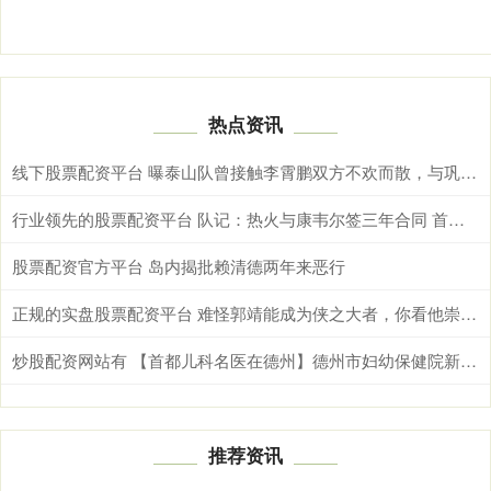
热点资讯
线下股票配资平台 曝泰山队曾接触李霄鹏双方不欢而散，与巩晓彬不回山东男篮很相似
行业领先的股票配资平台 队记：热火与康韦尔签三年合同 首年年薪130万&第三年球队选项
股票配资官方平台 岛内揭批赖清德两年来恶行
正规的实盘股票配资平台 难怪郭靖能成为侠之大者，你看他崇拜谁？一位忠义两全的三国名人
炒股配资网站有 【首都儿科名医在德州】德州市妇幼保健院新生儿科百日守护 870g超早产儿“闯关”成功
推荐资讯