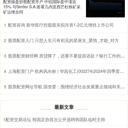
配资操盘炒股配资开户 中铝国际盘中涨近
15% 与Simfer S.A.签署几内亚西芒杜铁矿采
矿运维合同
配资咨询 新华医疗控股股东拟斥资1-2亿元增持上市公司
1
股票配资入门 只想人生只有初见的星座女_爱情_才能_对方
2
股票配资财经网 房贷降了，还要不要提前还款？银行工作的同学跟我说了心里话
3
上海配资门户 机构风向标 | 华昌化工(002274)2024年四季度已披露前十大机构持股比例合计下跌1.95个百分点
4
股票配资网址导航 国资委：围绕经济社会发展重点领域和关键环节 谋划一批具有战略性、基础性、引领性的重大项目
5
最新文章
配资交易论坛 韩国足协首次公开选聘韩国队临时主帅
1