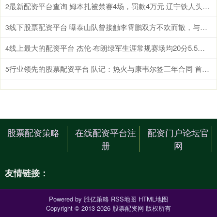
最新配资平台查询 姆本扎被禁赛4场，罚款4万元 辽宁铁人头号射手缺席辽宁德比
2
线下股票配资平台 曝泰山队曾接触李霄鹏双方不欢而散，与巩晓彬不回山东男篮很相似
3
线上最大的配资平台 杰伦·布朗绿军生涯常规赛场均20分5.5板 季后赛场均19.6分5.7板
4
行业领先的股票配资平台 队记：热火与康韦尔签三年合同 首年年薪130万&第三年球队选项
5
股票配资策略
在线配资平台注
配资门户论坛官
册
网
友情链接：
Powered by
胜亿策略
RSS地图
HTML地图
Copyright
© 2013-2026 股票配资网 版权所有