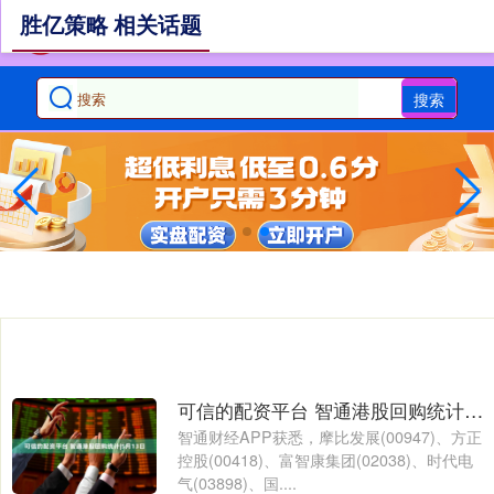
胜亿策略 相关话题
搜索
可信的配资平台 智通港股回购统计|5月13日
智通财经APP获悉，摩比发展(00947)、方正
控股(00418)、富智康集团(02038)、时代电
气(03898)、国....